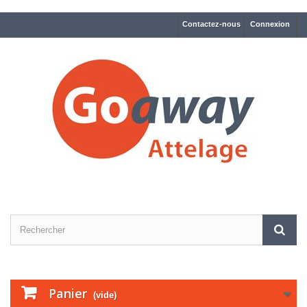
Contactez-nous
Connexion
Panier
(vide)