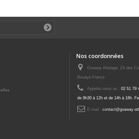
Nos coordonnées
Goaway Attelage, ZA des Co
Bouaye France
Appelez-nous au :
02 51 79 
elles
de 8h30 à 12h et de 14h à 18h. F
E-mail :
contact@goaway-at