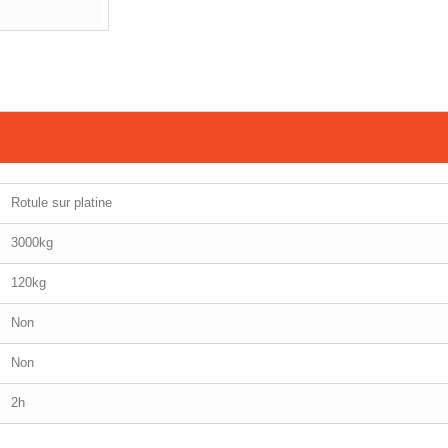
Rotule sur platine
3000kg
120kg
Non
Non
2h