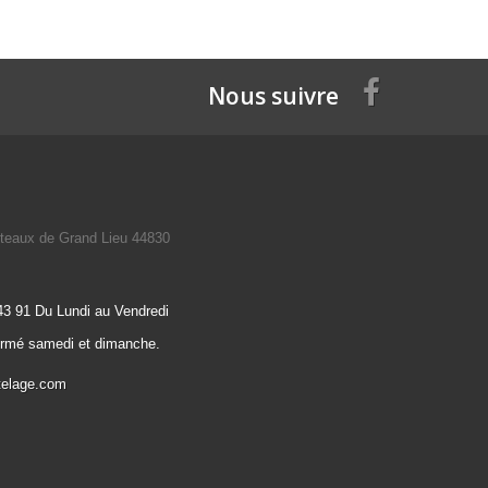
Nous suivre
teaux de Grand Lieu 44830
43 91 Du Lundi au Vendredi
ermé samedi et dimanche.
telage.com