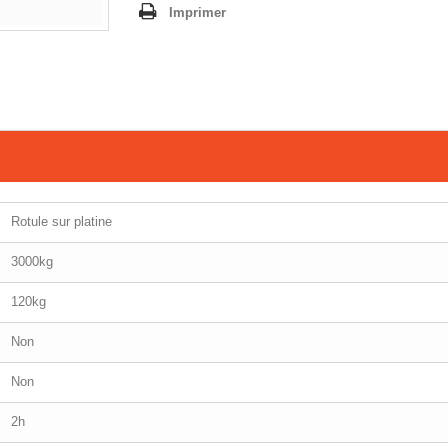
Imprimer
Rotule sur platine
3000kg
120kg
Non
Non
2h