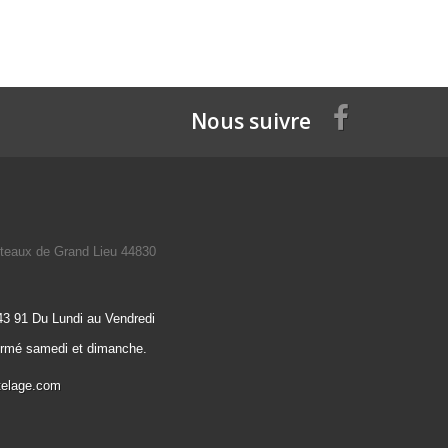
Nous suivre
teaux de Grand Lieu 44830
43 91 Du Lundi au Vendredi
ermé samedi et dimanche.
telage.com