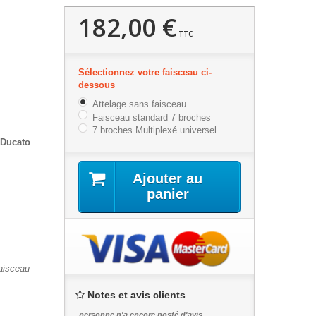
182,00 €
TTC
Sélectionnez votre faisceau ci-
dessous
Attelage sans faisceau
Faisceau standard 7 broches
7 broches Multiplexé universel
 Ducato
Ajouter au
panier
faisceau
Notes et avis clients
personne n'a encore posté d'avis