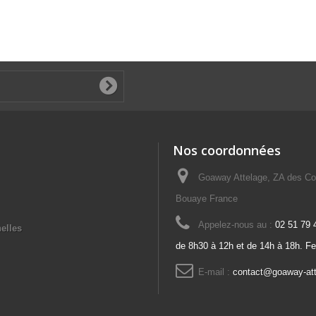
Nos coordonnées
Goaway Attelage, ZA des Co
Bouaye France
Appelez-nous au :
02 51 79 
elles
de 8h30 à 12h et de 14h à 18h. F
E-mail :
contact@goaway-at