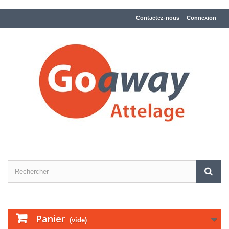
Contactez-nous
Connexion
Panier
(vide)