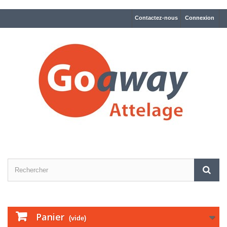
Contactez-nous
Connexion
Panier
(vide)