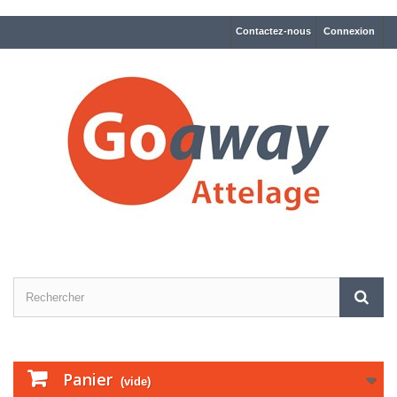
Contactez-nous
Connexion
Panier
(vide)