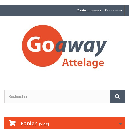
Contactez-nous
Connexion
Panier
(vide)