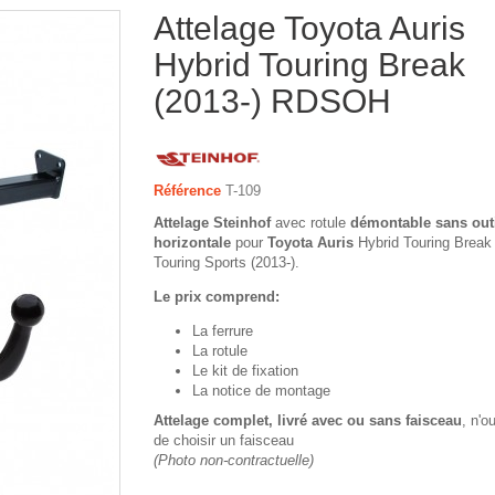
Attelage Toyota Auris
Hybrid Touring Break
(2013-) RDSOH
Référence
T-109
Attelage Steinhof
avec rotule
démontable sans out
horizontale
pour
Toyota Auris
Hybrid Touring Break 
Touring Sports (2013-).
Le prix comprend:
La ferrure
La rotule
Le kit de fixation
La notice de montage
Attelage complet, livré avec ou sans faisceau
, n'o
de choisir un faisceau
(Photo non-contractuelle)