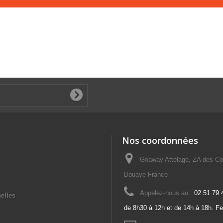
Nos coordonnées
Goaway Attelage, ZA des Co
Bouaye France
Appelez-nous au :
02 51 79 
elles
de 8h30 à 12h et de 14h à 18h. F