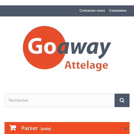
Contactez-nous
Connexion
Panier
(vide)