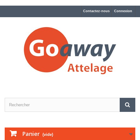
Contactez-nous
Connexion
Panier
(vide)