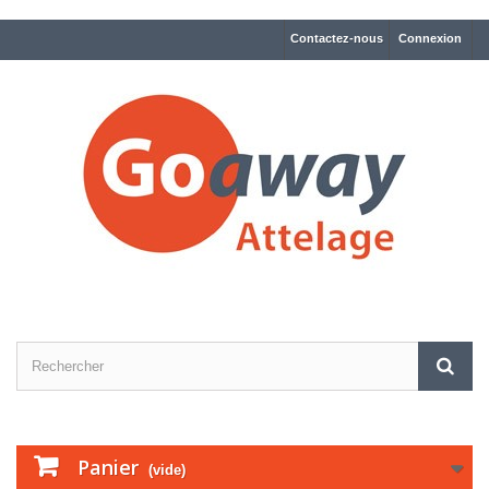
Contactez-nous
Connexion
Panier
(vide)