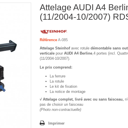
Attelage AUDI A4 Berli
(11/2004-10/2007) R
Référence
A-085
Attelage Steinhof
avec rotule
démontable sans out
verticale
pour
AUDI A4 Berline
,4 portes (incl. Quattr
(11/2004-10/2007).
Le prix comprend:
La ferrure
La rotule
Le kit de fixation
La notice de montage
√ Attelage complet, livré avec ou sans faisceau,
n'
pas de choisir un faisceau
(Photo non-contractuelle)
Imprimer