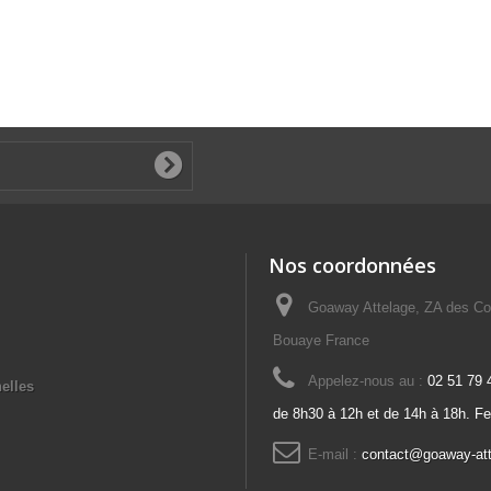
Nos coordonnées
Goaway Attelage, ZA des Co
Bouaye France
Appelez-nous au :
02 51 79 
elles
de 8h30 à 12h et de 14h à 18h. F
E-mail :
contact@goaway-at