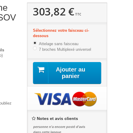
ne
303,82 €
TTC
DSOV
Sélectionnez votre faisceau ci-
dessous
Attelage sans faisceau
7 broches Multiplexé universel
ils
o)
Ajouter au
panier
oubliez
Notes et avis clients
personne n'a encore posté d'avis
dans cette langue