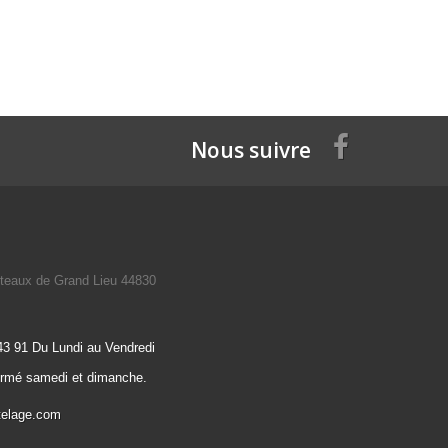
Nous suivre
teaux de Grand Lieu 44830
43 91 Du Lundi au Vendredi
ermé samedi et dimanche.
telage.com