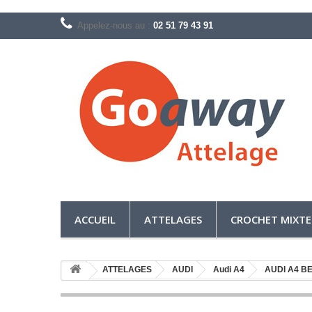
Appelez-nous au :
02 51 79 43 91
ACCUEIL
ATTELAGES
CROCHET MIXTE
ATTELAGES
AUDI
Audi A4
AUDI A4 B