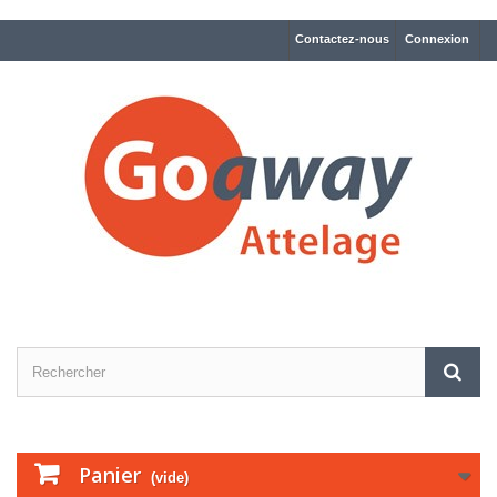
Contactez-nous
Connexion
Panier
(vide)