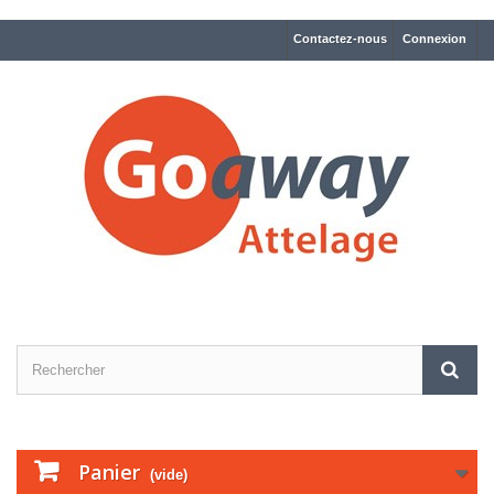
Contactez-nous
Connexion
Panier
(vide)