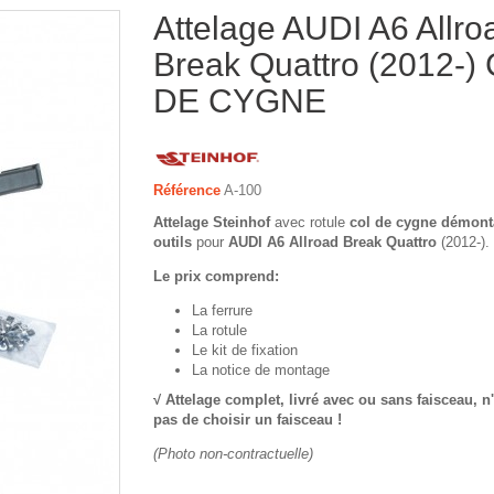
Attelage AUDI A6 Allro
Break Quattro (2012-)
DE CYGNE
Référence
A-100
Attelage Steinhof
avec rotule
col de cygne démont
outils
pour
AUDI A6 Allroad Break Quattro
(2012-).
Le prix comprend:
La ferrure
La rotule
Le kit de fixation
La notice de montage
√ Attelage complet, livré avec ou sans faisceau,
n
pas de choisir un faisceau !
(Photo non-contractuelle)