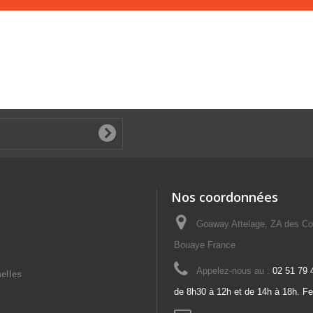
Nos coordonnées
Goaway Attelage, ZA des Co
Bouaye France
Appelez-nous au :
02 51 79 
elles
de 8h30 à 12h et de 14h à 18h. F