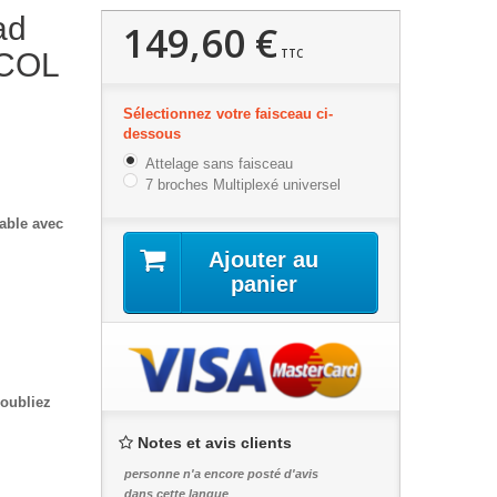
ad
149,60 €
TTC
 COL
Sélectionnez votre faisceau ci-
dessous
Attelage sans faisceau
7 broches Multiplexé universel
able avec
Ajouter au
panier
'oubliez
Notes et avis clients
personne n'a encore posté d'avis
dans cette langue