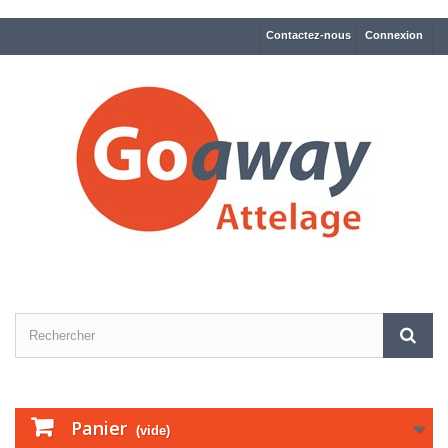
Contactez-nous
Connexion
Panier
(vide)