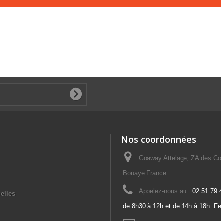
Nos coordonnées
Goaway Attelage, ZA des Co
Bouaye France
Appelez-nous au :
02 51 79 
elles
de 8h30 à 12h et de 14h à 18h. F