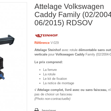
Attelage Volkswagen
Caddy Family (02/2004
06/2015) RDSOV
Référence
V-029
Attelage Steinhof
avec rotule
démontable sans out
verticale
pour
Volkswagen Caddy
Family (02/2004-0
Le prix comprend:
La ferrure
La rotule
Le kit de fixation
La notice de montage
√ Attelage complet, livré avec ou sans faisceau,
n'
pas de choisir un faisceau
(Photo non-contractuelle)
Imprimer