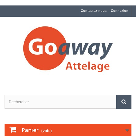
Contactez-nous
Connexion
Panier
(vide)