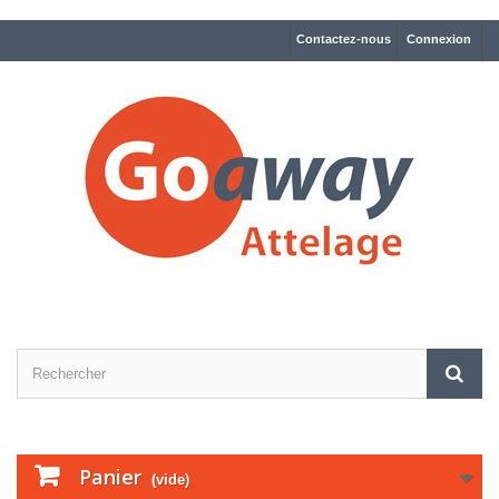
Contactez-nous
Connexion
Panier
(vide)