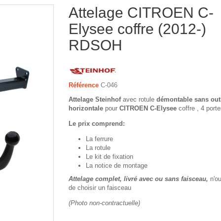
Attelage CITROEN C-
Elysee coffre (2012-)
RDSOH
Référence
C-046
Attelage Steinhof
avec rotule
démontable sans out
horizontale
pour
CITROEN C-Elysee
coffre , 4 port
Le prix comprend:
La ferrure
La rotule
Le kit de fixation
La notice de montage
Attelage complet, livré avec ou sans faisceau,
n'o
de choisir un faisceau
(Photo non-contractuelle)