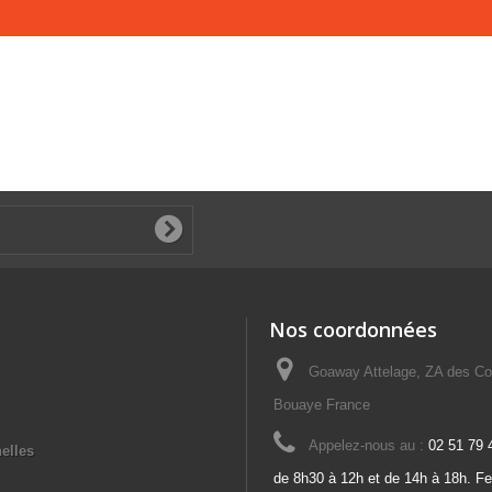
Nos coordonnées
Goaway Attelage, ZA des Co
Bouaye France
Appelez-nous au :
02 51 79 
elles
de 8h30 à 12h et de 14h à 18h. F