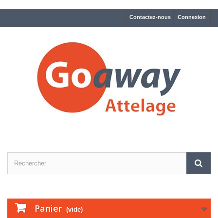
Contactez-nous
Connexion
Panier
(vide)