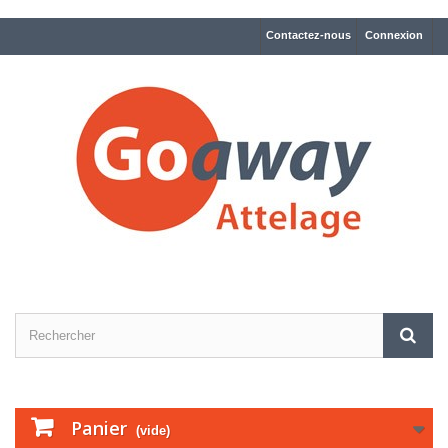
Contactez-nous
Connexion
Panier
(vide)