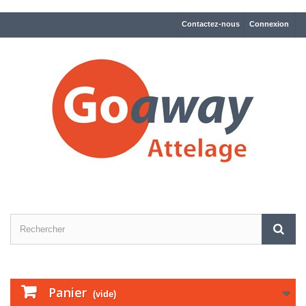
Contactez-nous
Connexion
Panier
(vide)