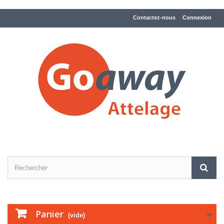
Contactez-nous
Connexion
Panier
(vide)