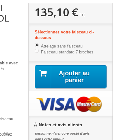
I
135,10 €
TTC
OL
Sélectionnez votre faisceau ci-
dessous
Attelage sans faisceau
Faisceau standard 7 broches
able avec
05-
Ajouter au
panier
faisceau
Notes et avis clients
personne n'a encore posté d'avis
'oubliez
dans cette langue