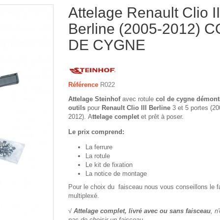
Attelage Renault Clio II
Berline (2005-2012) C
DE CYGNE
Référence
R022
Attelage Steinhof
avec rotule
col de cygne démont
outils
pour
Renault Clio III Berline
3 et 5 portes (20
2012). A
ttelage complet
et prêt à poser.
Le prix comprend:
La ferrure
La rotule
Le kit de fixation
La notice de montage
Pour le choix du faisceau nous vous conseillons le 
multiplexé.
√
Attelage complet, livré avec ou sans faisceau
, n
pas de choisir un faisceau