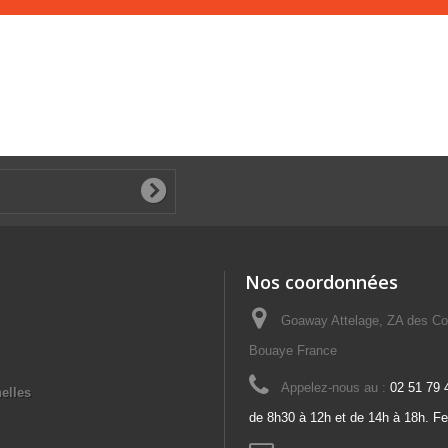
Nos coordonnées
Goaway Attelage, ZA des Co
Bouaye France
Appelez-nous au :
02 51 79 
elles
de 8h30 à 12h et de 14h à 18h. F