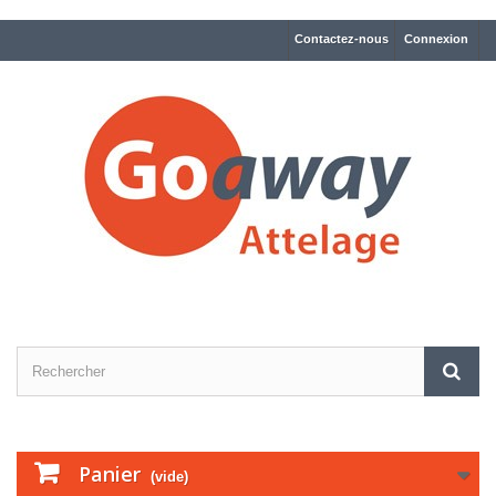
Contactez-nous
Connexion
Panier
(vide)