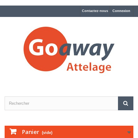
Contactez-nous
Connexion
Panier
(vide)