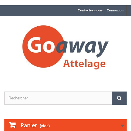
Contactez-nous
Connexion
Panier
(vide)