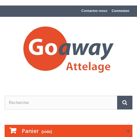
Contactez-nous
Connexion
Panier
(vide)