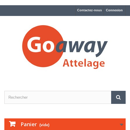
Contactez-nous
Connexion
Panier
(vide)