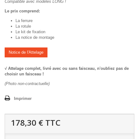
Compatible avec modèles LONG !
Le prix comprend:
La ferrure
La rotule
Le kit de fixation
La notice de montage
Notice de l'Attelage
√ Attelage complet, livré avec ou sans faisceau, n'oubliez pas de
choisir un faisceau !
(Photo non-contractuelle)
Imprimer
178,30 €
TTC