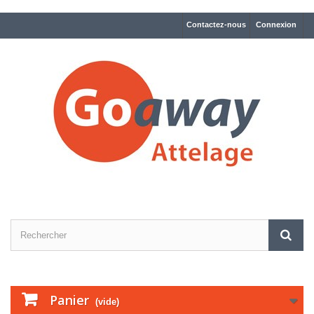
Contactez-nous
Connexion
Panier
(vide)