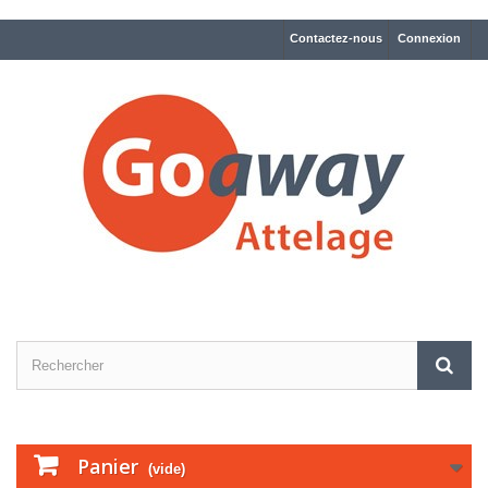
Contactez-nous
Connexion
Panier
(vide)