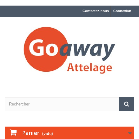
Contactez-nous
Connexion
Panier
(vide)