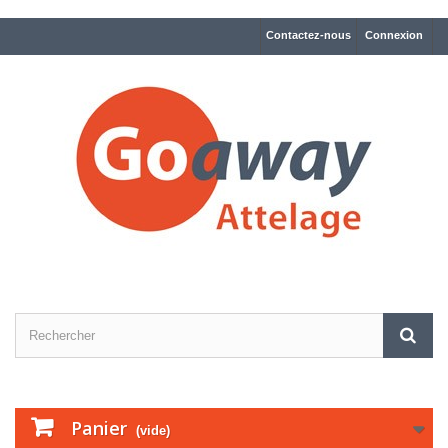
Contactez-nous
Connexion
Panier
(vide)