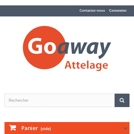
Contactez-nous
Connexion
Panier
(vide)