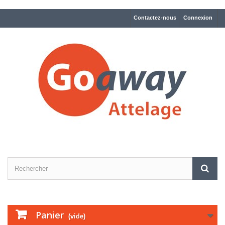
Contactez-nous
Connexion
Panier
(vide)