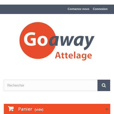
Contactez-nous
Connexion
Panier
(vide)