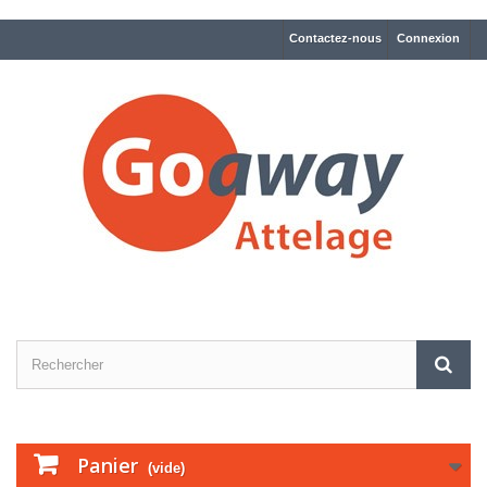
Contactez-nous
Connexion
Panier
(vide)