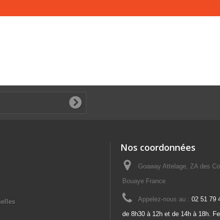
Nos coordonnées
Goaway Attelage, ZA des Co
Bouaye France
Appelez-nous au :
02 51 79 
elles
de 8h30 à 12h et de 14h à 18h. F