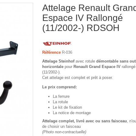
Attelage Renault Gran
Espace IV Rallongé
(11/2002-) RDSOH
Référence
R-036
Attelage Steinhof
avec rotule
démontable sans out
horizontale
pour
Renault Grand Espace IV
rallongé
(11/2002-).
Cet attelage est complet et prêt à poser.
Le prix comprend:
La ferrure
La rotule
Le kit de fixation
La notice de montage
Attelage complet, livré avec ou sans faisceau
, n'o
de choisir un faisceau
(Photo non-contractuelle)