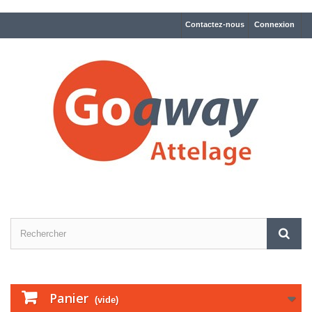
Contactez-nous
Connexion
Panier
(vide)