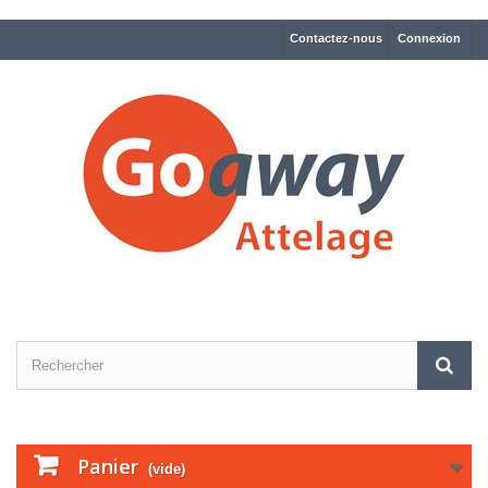
Contactez-nous
Connexion
Panier
(vide)