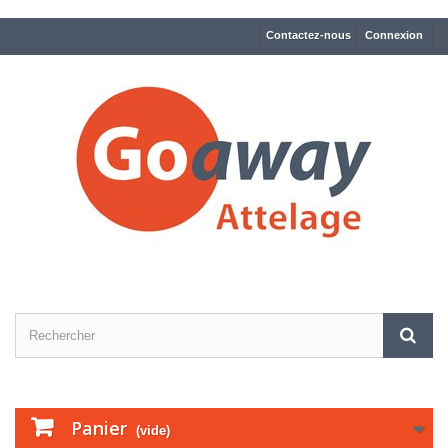
Contactez-nous
Connexion
Panier
(vide)