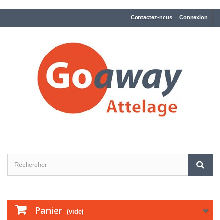
Contactez-nous
Connexion
Panier
(vide)