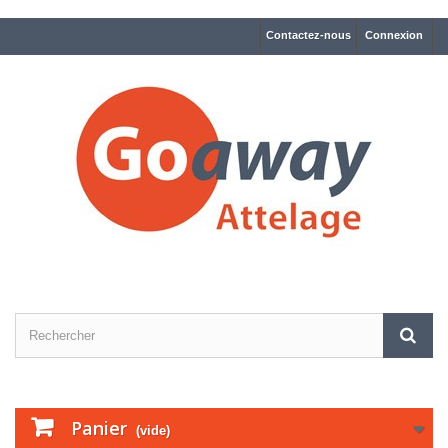
Contactez-nous
Connexion
Panier
(vide)