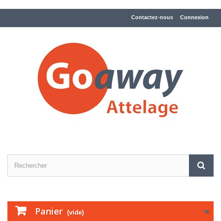
Contactez-nous
Connexion
Panier
(vide)