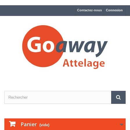
Contactez-nous
Connexion
Panier
(vide)