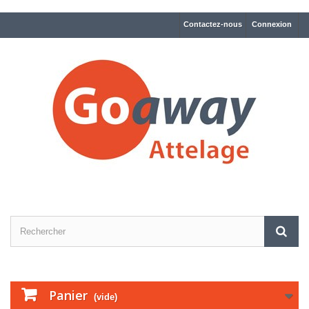
Contactez-nous
Connexion
Panier
(vide)