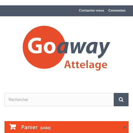
Contactez-nous
Connexion
Panier
(vide)