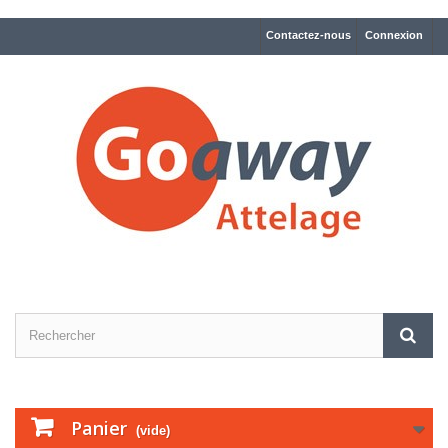
Contactez-nous
Connexion
Panier
(vide)