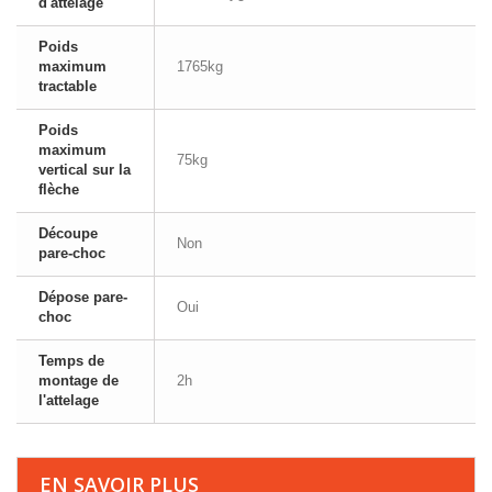
d'attelage
Poids
maximum
1765kg
tractable
Poids
maximum
75kg
vertical sur la
flèche
Découpe
Non
pare-choc
Dépose pare-
Oui
choc
Temps de
montage de
2h
l'attelage
EN SAVOIR PLUS