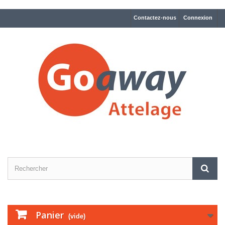
Contactez-nous
Connexion
Panier
(vide)